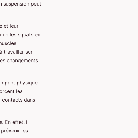
en suspension peut
.
é et leur
mme les squats en
 muscles
à travailler sur
 les changements
'impact physique
orcent les
x contacts dans
 En effet, il
 prévenir les