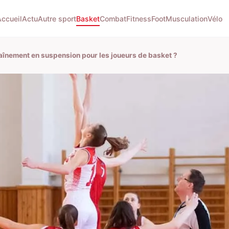
Accueil
Actu
Autre sport
Basket
Combat
Fitness
Foot
Musculation
Vélo
raînement en suspension pour les joueurs de basket ?