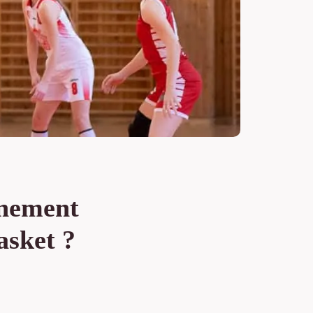
înement
asket ?