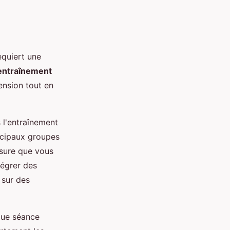
equiert une
'entraînement
ension tout en
 l'entraînement
ncipaux groupes
esure que vous
tégrer des
 sur des
que séance