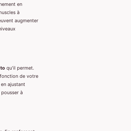
aînement en
muscles à
 peuvent augmenter
 niveaux
to
qu'il permet.
fonction de votre
 en ajustant
s pousser à