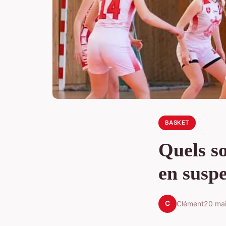
BASKET
Quels so
en suspe
C
Clément
20 ma