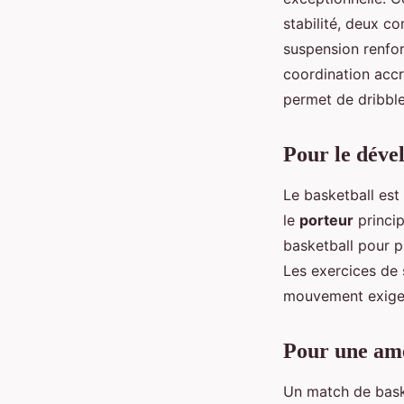
stabilité, deux c
suspension renforc
coordination accr
permet de dribbler
Pour le déve
Le basketball est 
le
porteur
princip
basketball pour p
Les exercices de 
mouvement exige 
Pour une amé
Un match de baske