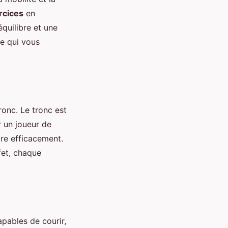
rcices
en
équilibre et une
ce qui vous
ronc. Le tronc est
r un joueur de
dre efficacement.
fet, chaque
pables de courir,