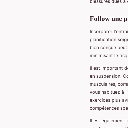
blessures dues à
Follow
une p
Incorporer l'entr
planification soi
bien conçue peut 
minimisant le ris
Il est important 
en suspension. Co
musculaires, com
vous habituez à 
exercices plus av
compétences spéc
Il est également 